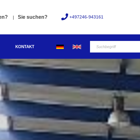
+497246-943161
fen?
Sie suchen?
KONTAKT