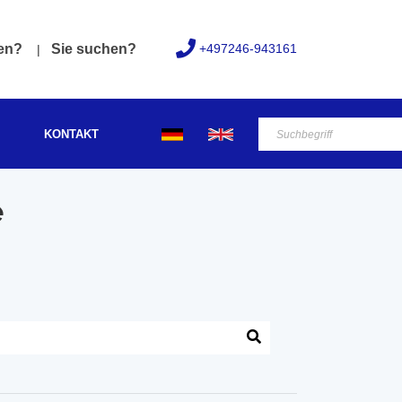
+497246-943161
fen?
Sie suchen?
KONTAKT
e